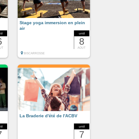
Stage yoga immersion en plein
air
til
until
6
8
UT
AOUT
BISCARROSSE
La Braderie d'été de l'ACBV
til
until
7
7