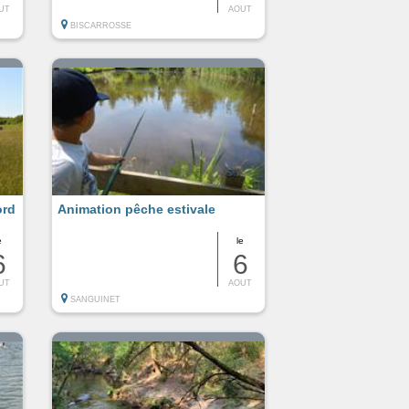
UT
AOUT
BISCARROSSE
ord
Animation pêche estivale
e
le
6
6
UT
AOUT
SANGUINET