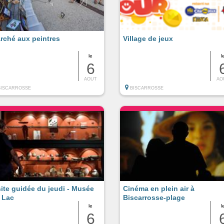
rché aux peintres
Village de jeux
le
l
6
AOUT
AO
BISCARROSSE
BISCARROSSE
site guidée du jeudi - Musée
Cinéma en plein air à
 Lac
Biscarrosse-plage
le
l
6