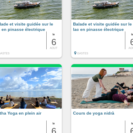
lade et visite guidée sur le
Balade et visite guidée sur le
c en pinasse électrique
lac en pinasse électrique
le
l
6
AOUT
AO
GASTES
GASTES
tha Yoga en plein air
Cours de yoga nidrà
le
l
6