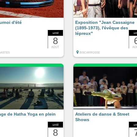
urnoi d'été
Exposition "Jean Cassaigne
(1895-1973), l'évêque des
lépreux"
until
un
8
AOUT
AO
GASTES
BISCARROSSE
age de Hatha Yoga en plein
Ateliers de danse & Street
Shows
until
un
8