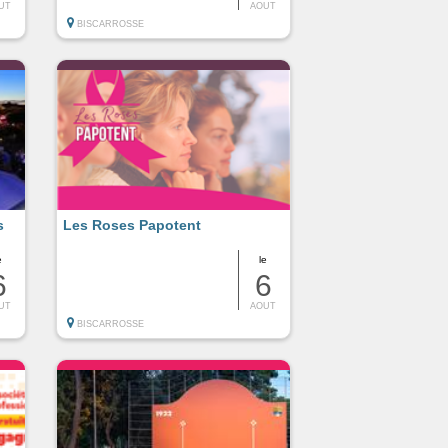
UT
AOUT
BISCARROSSE
s
Les Roses Papotent
e
le
6
6
UT
AOUT
BISCARROSSE