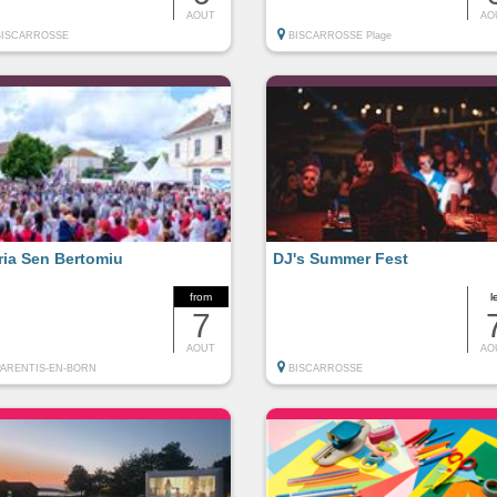
AOUT
AO
BISCARROSSE
BISCARROSSE Plage
ria Sen Bertomiu
DJ's Summer Fest
from
l
7
AOUT
AO
PARENTIS-EN-BORN
BISCARROSSE