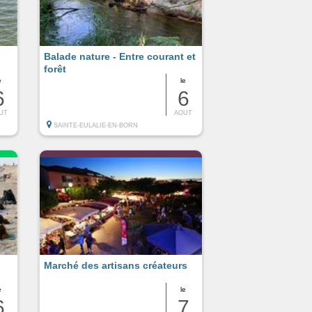
Balade nature - Entre courant et
forêt
e
le
6
6
UT
AOUT
SAINTE-EULALIE-EN-BORN
Marché des artisans créateurs
e
le
6
7