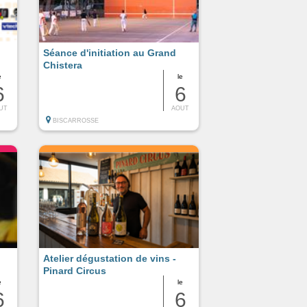
Séance d'initiation au Grand
Chistera
e
le
6
6
UT
AOUT
BISCARROSSE
Atelier dégustation de vins -
Pinard Circus
e
le
6
6