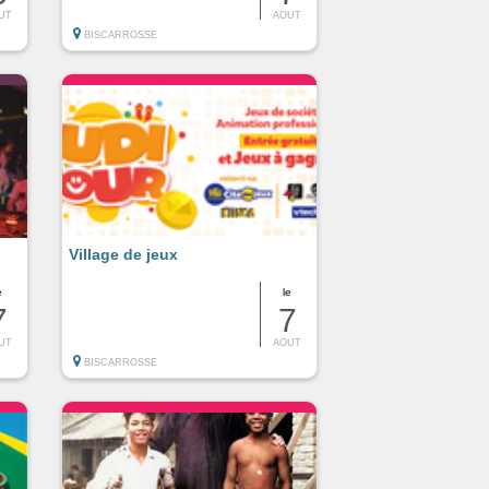
UT
AOUT
BISCARROSSE
Village de jeux
e
le
7
7
UT
AOUT
BISCARROSSE