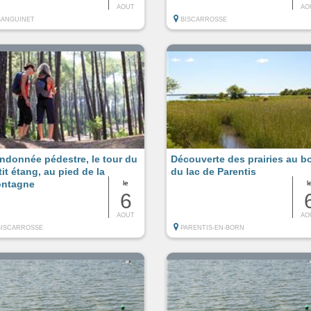
AOUT
AO
SANGUINET
BISCARROSSE
ndonnée pédestre, le tour du
Découverte des prairies au b
tit étang, au pied de la
du lac de Parentis
ntagne
le
l
6
AOUT
AO
BISCARROSSE
PARENTIS-EN-BORN