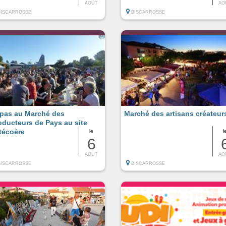
AOUT
AO
BISCARROSSE
BISCARROSSE
pas au Marché des
Marché des artisans créateur
oducteurs de Pays au site
técoère
le
l
6
AOUT
AO
BISCARROSSE
BISCARROSSE